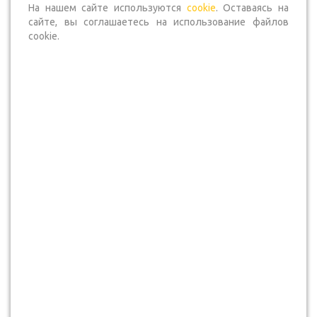
На нашем сайте используются
cookie
. Оставаясь на
сайте, вы соглашаетесь на использование файлов
Ключевые темы конференции:
cookie.
-актуальные вопросы комплектации в условиях нового рынка;
-современные подходы к управлению финансами в дизайне;
-построение долгосрочных отношений с клиентами;
-бизнес-разборы и практические кейсы от профессионалов.
В рамках программы запланированы 16 тематических блоков, 4
бизнес-разбора, а также тренинг «Формирование отношений с
клиентом. Гарантированное стабильное сарафанное радио».
Среди спикеров:
- Евгений Тюрин — президент Союза дизайнеров и архитекторов,
ведущий эксперт по развитию бизнеса для дизайнеров;
- Ева Бергман — создатель и совладелец всероссийской выставки
Made in Russia Expo;
- Арина Курочкина — основатель бюро «ТриДом», дизайнер
общественных пространств и жилых интерьеров, Васту-эксперт;
- Анастасия Шумова — основатель и руководитель студии AS
Interiors & Design;
- а также другие эксперты в области дизайна и архитектуры.