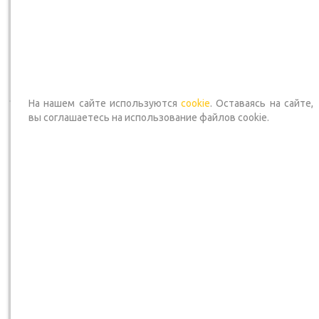
1 090
₽
/шт
1 290
₽
/шт
*Оптовую цену уточняйте
*Оптовую цену уточняйте
у менеджера
у менеджера
В корзину
В корзину
На нашем сайте используются
cookie
. Оставаясь на сайте,
вы соглашаетесь на использование файлов cookie.
Коронка Алмазная 45 мм
Коронка Алмазная 50 мм
Strong
FIT
В наличии — Доставим сегодня
В наличии — Доставим сегодн