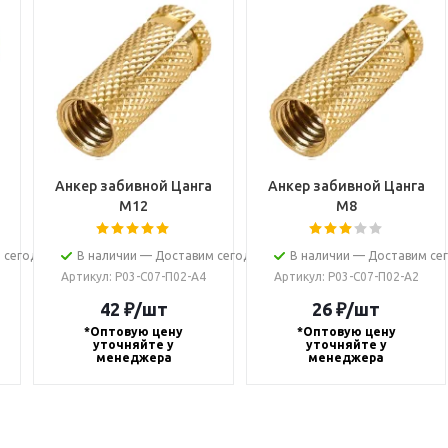
Анкер забивной Цанга
Анкер забивной Цанга
М12
М8
 сегодня
В наличии — Доставим сегодня
В наличии — Доставим се
Артикул
: Р03-С07-П02-А4
Артикул
: Р03-С07-П02-А2
42
₽
/шт
26
₽
/шт
*Оптовую цену
*Оптовую цену
уточняйте у
уточняйте у
менеджера
менеджера