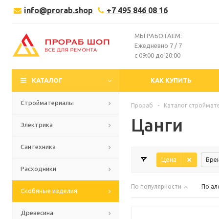
info@prorab.shop
+7 495 846 08 16
МЫ РАБОТАЕМ:
Ежедневно 7 / 7
с 09:00 до 20:00
КАТАЛОГ
КАК КУПИТЬ
Стройматериалы
Прораб
-
Каталог строймат
Цанги
Электрика
Сантехника
Цена
Бре
Расходники
По популярности
По ал
Скобяные изделия
Древесина