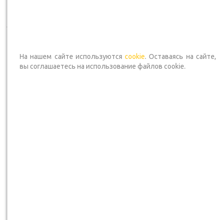
В корзину
В корзину
На нашем сайте используются
cookie
. Оставаясь на сайте,
вы соглашаетесь на использование файлов cookie.
Бордюр тротуарный
Бордюр тротуарный
100.20.8, коричневый
100.20.8, красный
В наличии — Срок доставки 2-4 дня
В наличии — Срок доставки 2-
Артикул
: ПОД ЗАКАЗ
Артикул
: ПОД ЗАКАЗ
692
₽
/шт
692
₽
/шт
*Оптовую цену уточняйте
*Оптовую цену уточняйте
у менеджера
у менеджера