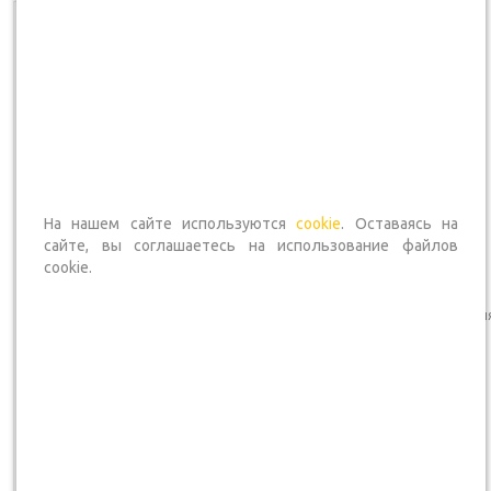
Пресс фитинг Уголок ф 22
Соединитель пресс-
На нашем сайте используются
cookie
. Оставаясь на
х 22, ( 45 гр.) VALTEC
фитинг (22 мм х 3/4")
сайте, вы соглашаетесь на использование файлов
VALTEC
cookie.
В наличии — Доставим сегодня
В наличии — Доставим сегодн
Артикул
: Р14-С02-П01-А2
Артикул
: Р14-С02-П01-А3
530
₽
/шт
720
₽
/шт
*Оптовую цену уточняйте
*Оптовую цену уточняйте
у менеджера
у менеджера
В корзину
В корзину