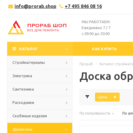
info@prorab.shop
+7 495 846 08 16
МЫ РАБОТАЕМ:
Ежедневно 7 / 7
с 09:00 до 20:00
КАТАЛОГ
КАК КУПИТЬ
Стройматериалы
Прораб
-
Каталог строймат
Доска об
Электрика
Сантехника
Цена
Расходники
По популярности
По ал
Скобяные изделия
Древесина