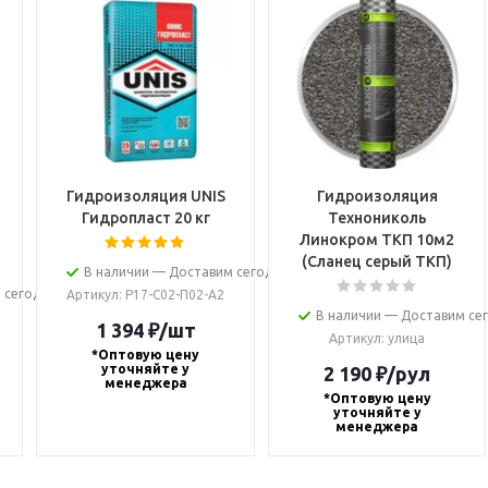
Гидроизоляция UNIS
Гидроизоляция
Гидропласт 20 кг
Технониколь
Линокром ТКП 10м2
(Сланец серый ТКП)
В наличии — Доставим сегодня
 сегодня
Артикул
: Р17-С02-П02-А2
В наличии — Доставим се
1 394
₽
/шт
Артикул
: улица
*Оптовую цену
уточняйте у
2 190
₽
/рул
менеджера
*Оптовую цену
уточняйте у
менеджера