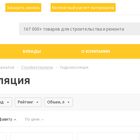
Заказать звонок
Бесплатный расчет материалов
БРЕНДЫ
О КОМПАНИИ
ериалов
-
Стройматериалы
-
Гидроизоляция
ляция
нд
Рейтинг
Объем, л
фавиту
По цене