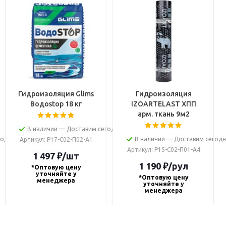
Гидроизоляция Glims
Гидроизоляция
Водоstop 18 кг
IZOARTELAST ХПП
арм. ткань 9м2
В наличии — Доставим сегодня
годня
В наличии — Доставим сегод
Артикул
: Р17-С02-П02-А1
Артикул
: Р15-С02-П01-А4
1 497
₽
/шт
1 190
₽
/рул
*Оптовую цену
уточняйте у
*Оптовую цену
менеджера
уточняйте у
менеджера