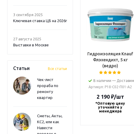
3 сентября 2025
Ключевая ставка ЦБ на 2026г
27 августа 2025
Выставки в Москве
Гидроизоляция Knauf
Флэхендихт, 5 кг
(ведро)
Статьи
Все статьи
Чек-лист
В наличии — Доставим
прораба по
Артикул
: Р18-С02-П01-А2
ремонту
2 190
₽
/шт
квартир
*Оптовую цену
уточняйте у
менеджера
Сметы, Акты,
КС2, или как
Навести
порядок в