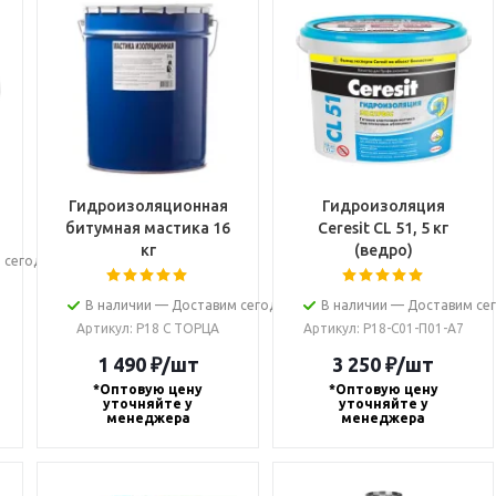
Гидроизоляционная
Гидроизоляция
битумная мастика 16
Ceresit CL 51, 5 кг
кг
(ведро)
 сегодня
В наличии — Доставим сегодня
В наличии — Доставим се
Артикул
: Р18 С ТОРЦА
Артикул
: Р18-С01-П01-А7
1 490
₽
/шт
3 250
₽
/шт
*Оптовую цену
*Оптовую цену
уточняйте у
уточняйте у
менеджера
менеджера