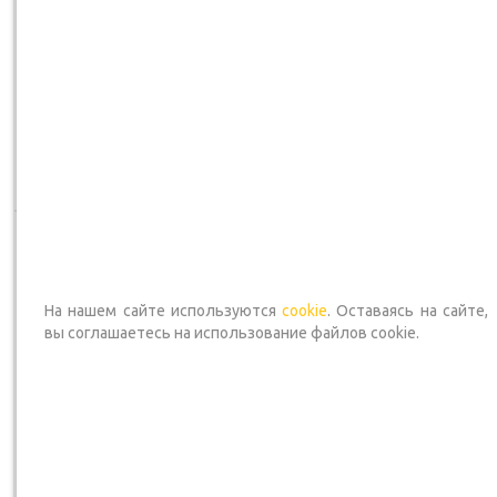
В наличии — Срок доставки 2-4 дня
В наличии — Срок доставки 2-
Артикул
: ПОД ЗАКАЗ
Артикул
: ПОД ЗАКАЗ
83 200
₽
/шт
48 211
₽
/шт
*Оптовую цену уточняйте
*Оптовую цену уточняйте
у менеджера
у менеджера
В корзину
В корзину
На нашем сайте используются
cookie
. Оставаясь на сайте,
вы соглашаетесь на использование файлов cookie.
Комплект MDV вн/нар
Комплект MDV вн/нар
блоки. 2.34 кВт MDSAI-
блоки. 3.52 кВт MDSAI-
07HRN8 / MDOAI-07HN8
12HRN8 / MDOAI-12HN8